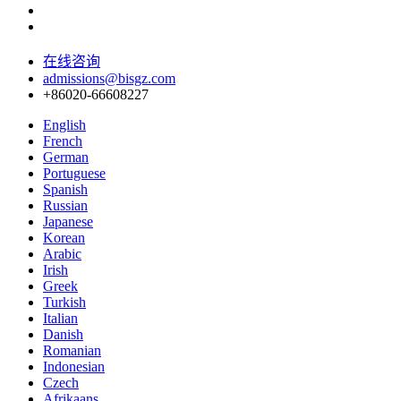
在线咨询
admissions@bisgz.com
+86020-66608227
English
French
German
Portuguese
Spanish
Russian
Japanese
Korean
Arabic
Irish
Greek
Turkish
Italian
Danish
Romanian
Indonesian
Czech
Afrikaans