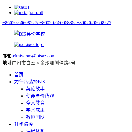
+86020-66608227/
+86020-66606886/
+86020-66608225
邮箱
admissions@bisgz.com
地址
广州市白云区金沙洲创佳路4号
首页
为什么选择BIS
英伦故事
使命与价值观
全人教育
学术成果
教师团队
升学路径
课程体系