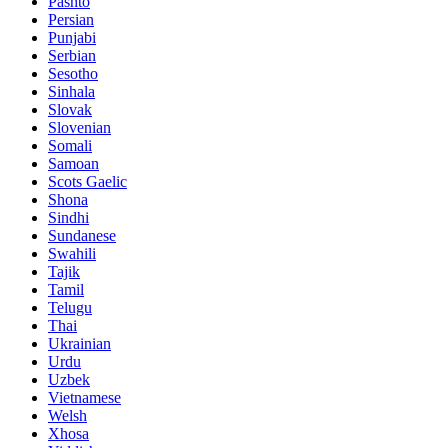
Pashto
Persian
Punjabi
Serbian
Sesotho
Sinhala
Slovak
Slovenian
Somali
Samoan
Scots Gaelic
Shona
Sindhi
Sundanese
Swahili
Tajik
Tamil
Telugu
Thai
Ukrainian
Urdu
Uzbek
Vietnamese
Welsh
Xhosa