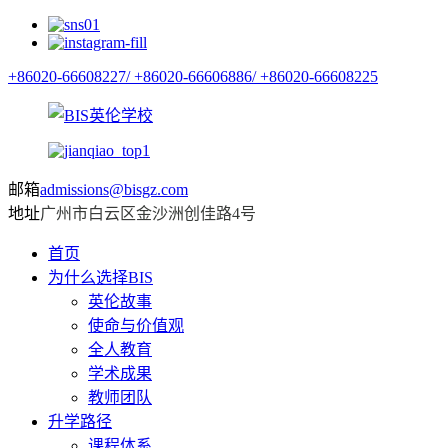
+86020-66608227/
+86020-66606886/
+86020-66608225
邮箱
admissions@bisgz.com
地址
广州市白云区金沙洲创佳路4号
首页
为什么选择BIS
英伦故事
使命与价值观
全人教育
学术成果
教师团队
升学路径
课程体系