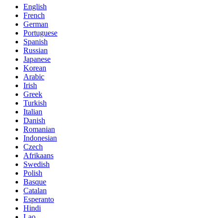
English
French
German
Portuguese
Spanish
Russian
Japanese
Korean
Arabic
Irish
Greek
Turkish
Italian
Danish
Romanian
Indonesian
Czech
Afrikaans
Swedish
Polish
Basque
Catalan
Esperanto
Hindi
Lao